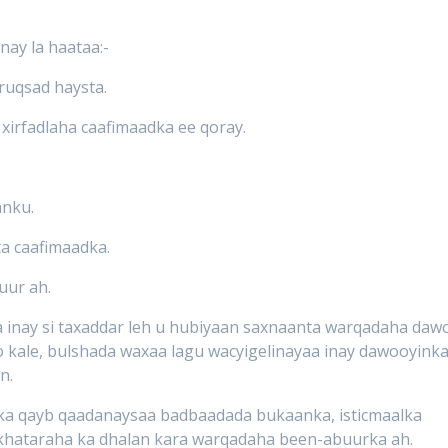
nay la haataa:-
ruqsad haysta.
 xirfadlaha caafimaadka ee qoray.
nku.
a caafimaadka.
uur ah.
inay si taxaddar leh u hubiyaan saxnaanta warqadaha daw
doo kale, bulshada waxaa lagu wacyigelinayaa inay dawooyink
n.
 ka qayb qaadanaysaa badbaadada bukaanka, isticmaalka
khataraha ka dhalan kara warqadaha been-abuurka ah.