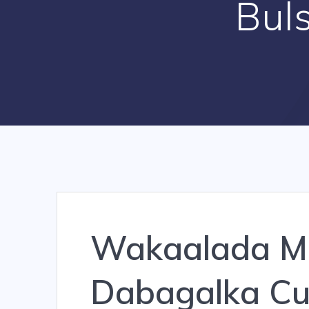
Bul
Wakaalada M
Dabagalka C