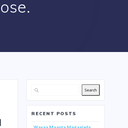
ose.
Search
RECENT POSTS
a
Waxaa Maanta Magaalada