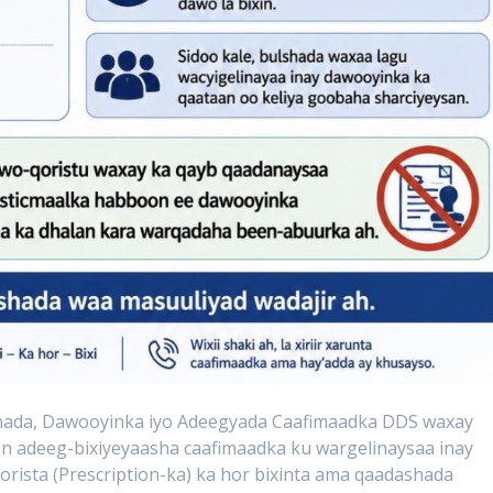
ada, Dawooyinka iyo Adeegyada Caafimaadka DDS waxay
 adeeg-bixiyeyaasha caafimaadka ku wargelinaysaa inay
orista (Prescription-ka) ka hor bixinta ama qaadashada