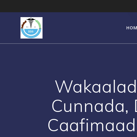
Skip
to
content
HOM
Wakaalad
Cunnada, 
Caafimaad