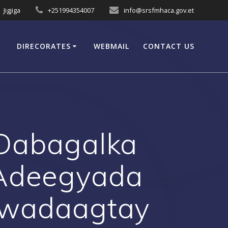
Jigjiga
+251994354007
info@srsfmhaca.gov.et
DIRECORATES
WEBMAIL
CONTACT US
Dabagalka
 Adeegyada
awadaagtay