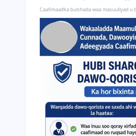
Caafimaadka bulshada waa masuuliyad u ba