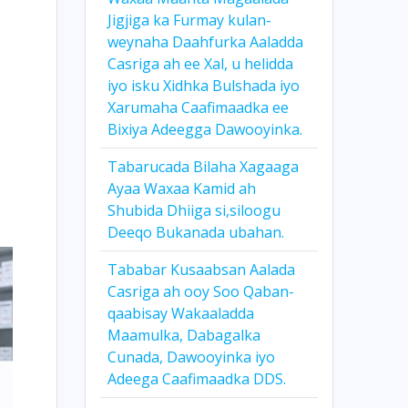
Jigjiga ka Furmay kulan-
weynaha Daahfurka Aaladda
Casriga ah ee Xal, u helidda
iyo isku Xidhka Bulshada iyo
Xarumaha Caafimaadka ee
Bixiya Adeegga Dawooyinka.
Tabarucada Bilaha Xagaaga
Ayaa Waxaa Kamid ah
Shubida Dhiiga si,siloogu
Deeqo Bukanada ubahan.
Tababar Kusaabsan Aalada
Casriga ah ooy Soo Qaban-
qaabisay Wakaaladda
Maamulka, Dabagalka
Cunada, Dawooyinka iyo
Adeega Caafimaadka DDS.