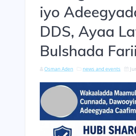
iyo Adeegyad
DDS, Ayaa L
Bulshada Fari
Osman Aden
news and events
Ju