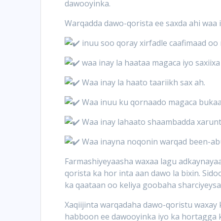
dawooyinka.
Warqadda dawo-qorista ee saxda ahi waa i
inuu soo qoray xirfadle caafimaad oo 
waa inay la haataa magaca iyo saxiixa
Waa inay la haato taariikh sax ah.
Waa inuu ku qornaado magaca bukaa
Waa inay lahaato shaambadda xarunt
Waa inayna noqonin warqad been-ab
Farmashiyeyaasha waxaa lagu adkaynayaa 
qorista ka hor inta aan dawo la bixin. Si
ka qaataan oo keliya goobaha sharciyeysa
Xaqiijinta warqadaha dawo-qoristu waxay
habboon ee dawooyinka iyo ka hortagga 