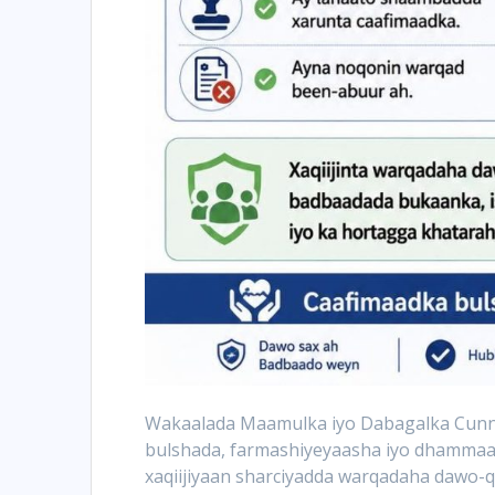
Wakaalada Maamulka iyo Dabagalka Cunn
bulshada, farmashiyeyaasha iyo dhammaan
xaqiijiyaan sharciyadda warqadaha dawo-q