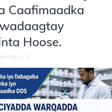
a Caafimaadka
awadaagtay
inta Hoose.
ne 8, 2026
|
0