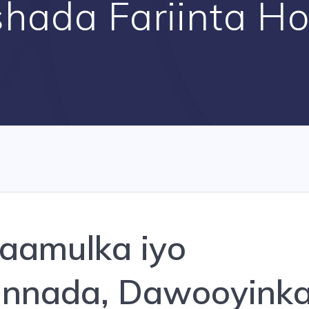
shada Fariinta Ho
aamulka iyo
unnada, Dawooyink